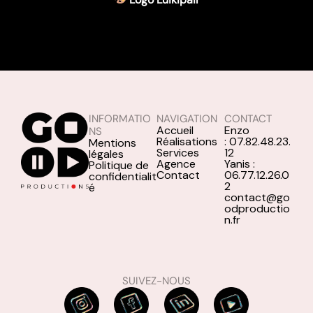
INFORMATIO
NAVIGATION
CONTACT
Accueil
Enzo
NS
Réalisations
: 07.82.48.23.
Mentions
Services
12
légales
Agence
Yanis :
Politique de
Contact
06.77.12.26.0
confidentialit
2
é
contact@go
odproductio
n.fr
SUIVEZ-NOUS